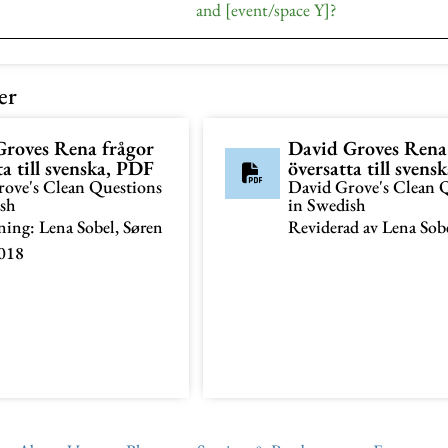
and [event/space Y]?
er
Groves Rena frågor
David Groves Rena
ta till svenska, PDF
översatta till svens
ove's Clean Questions
David Grove's Clean 
ish
in Swedish
ning: Lena Sobel, Søren
Reviderad av Lena Sob
018