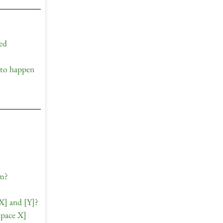
red
s to happen
om?
[X] and [Y]?
space X]