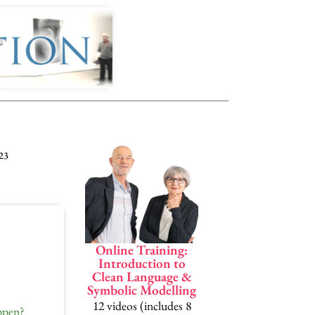
t
InsideClea
23
Penny Tompkin
James Lawle
Online Training:
A complete Symb
Introduction to
Clean Language &
Modelling 
Symbolic Modelling
Clean Langua
12 videos (includes 8
ppen?