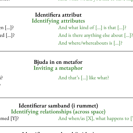
Identifiera attribut
Identifying attributes
den […]?
And what kind of […] is that […]?
ed […]?
And is there anything else about […]
And where/whereabouts is […]?
Bjuda in en metafor
Inviting a metaphor
å?
And that’s […] like what?
?
Identifierar samband (i rummet)
Identifying relationships (across space)
 med [Y]?
And when/as [X], what happens to [