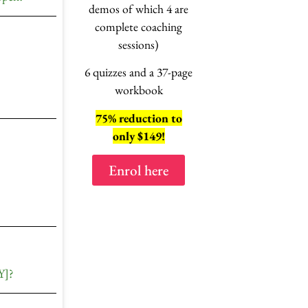
session
demos of which 4 are
“No, not this
ag
complete coaching
EXPLAINE
sessions)
6 quizzes and a 37-page
?
workbook
75% reduction to
8 lessons
only $149!
2 hours of vi
Enrol here
Enrol here
Y]?