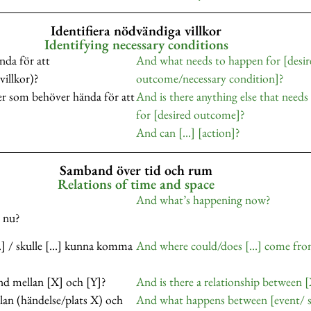
Identifiera nödvändiga villkor
Identifying necessary conditions
nda för att
And what needs to happen for [desi
villkor)?
outcome/necessary condition]?
r som behöver hända för att
And is there anything else that need
for [desired outcome]?
?
And can […] [action]?
Samband över tid och rum
Relations of time and space
?
And what’s happening now?
t nu?
] / skulle […] kunna komma
And where could/does […] come fr
nd mellan [X] och [Y]?
And is there a relationship between 
an (händelse/plats X) och
And what happens between [event/ 