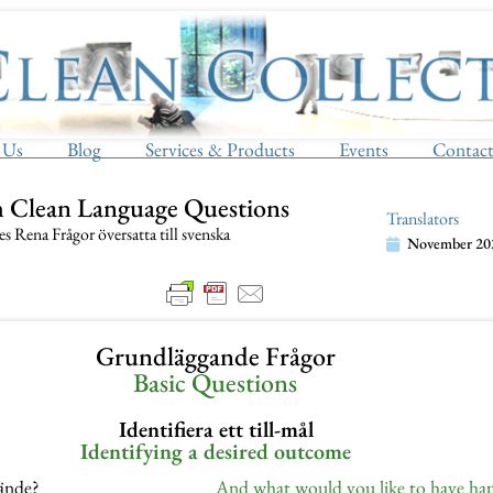
 Us
Blog
Services & Products
Events
Contac
h Clean Language Questions
Translators
 Rena Frågor översatta till svenska
November 20
Grundläggande Frågor
Basic Questions
Identifiera ett till-mål
Identifying a desired outcome
hände?
And what would you like to have ha