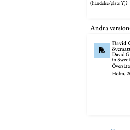
(händelse/plats Y)?
Andra version
David 
översat
David Gr
in Swed
Översätt
Holm, 2