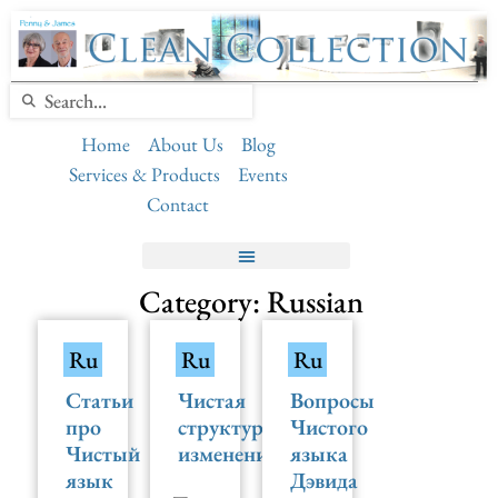
Home
About Us
Blog
Services & Products
Events
Contact
Category: Russian
Ru
Ru
Ru
Статьи
Чистая
Вопросы
про
структура
Чистого
Чистый
изменений
языка
язык
Дэвида