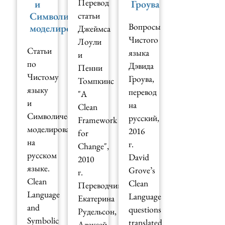
Перевод
и
Гроува
Символическое
статьи
Вопросы
моделирование
Джеймса
Чистого
Лоули
Статьи
языка
и
по
Дэвида
Пенни
Чистому
Гроува,
Томпкинс
языку
перевод
"A
и
на
Clean
Символическому
русский,
Framework
моделированию
2016
for
на
г.
Change",
русском
David
2010
языке.
Grove’s
г.
Clean
Clean
Переводчики:
Language
Language
Екатерина
and
questions
Рудельсон,
Symbolic
translated
Алексей