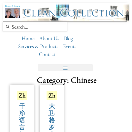
Home
About Us
Blog
Services & Products
Events
Contact
Category: Chinese
Zh
Zh
⼲
大
净
卫·
语
格
⾔
罗