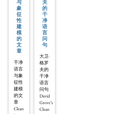
与
夫
象
的
征
干
性
净
建
语
模
言
的
问
文
句
章
大卫·
⼲净
格罗
语⾔
夫的
与象
干净
征性
语言
建模
问句
的文
David
章
Grove’s
Clean
Clean