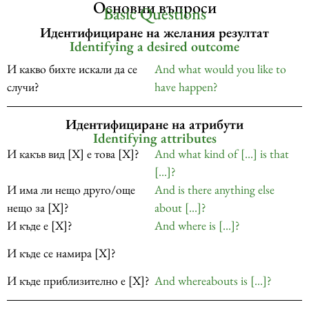
Основни въпроси
Basic Questions
Идентифициране на желания резултат
Identifying a desired outcome
И какво бихте искали да се
And what would you like to
случи?
have happen?
Идентифициране на атрибути
Identifying attributes
И какъв вид [X] е това [X]?
And what kind of […] is that
[…]?
И има ли нещо друго/още
And is there anything else
нещо за [X]?
about […]?
И къде е [X]?
And where is […]?
И къде се намира [X]?
И къде приблизително е [X]?
And whereabouts is […]?