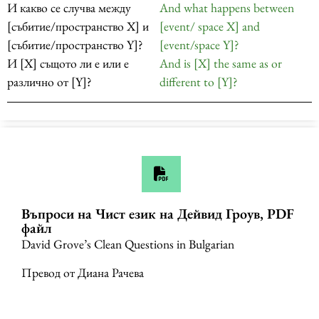
И какво се случва между
And what happens between
[събитие/пространство X] и
[event/ space X] and
[събитие/пространство Y]?
[event/space Y]?
И [X] същото ли е или е
And is [X] the same as or
различно от [Y]?
different to [Y]?
Въпроси на Чист език на Дейвид Гроув, PDF
файл
David Grove’s Clean Questions in Bulgarian
Превод от Диана Рачева