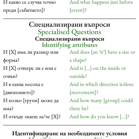
И какво се случва точно
And what happens just before
преди [събитието]?
[event]?
Специализирани въпроси
Specialised Questions
Специализирани въпроси
Identifying attributes
И [X] има ли размер или
And does [an ‘it’] have a size or
форма?
a shape?
И [X] отвътре ли е или е
And is […] on the inside or
отвън?
outside?
И в каква посока е
And in which direction is/does
[движението]?
[movement]?
И колко [групи] може да
And how many [group] could
има?
there be?
И откъде знаеш за/че [X]?
And how do you know […]?
Идентифициране на необходимите условия