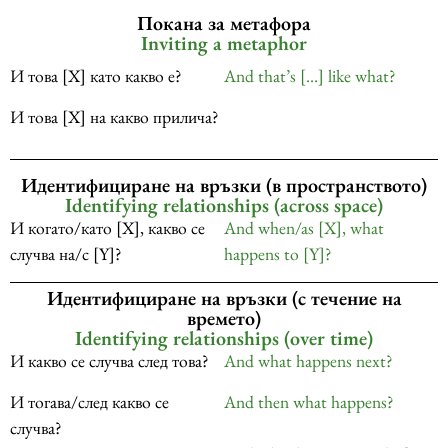
Покана за метафора
Inviting a metaphor
И това [X] като какво е?
And that’s […] like what?
И това [X] на какво прилича?
Идентифициране на връзки (в пространството)
Identifying relationships (across space)
И когато/като [X], какво се
And when/as [X], what
случва на/с [Y]?
happens to [Y]?
Идентифициране на връзки (с течение на
времето)
Identifying relationships (over time)
И какво се случва след това?
And what happens next?
И тогава/след какво се
And then what happens?
случва?