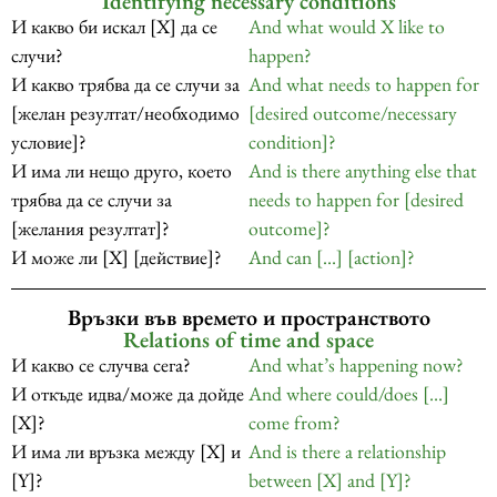
Identifying necessary conditions
И какво би искал [X] да се
And what would X like to
случи?
happen?
И какво трябва да се случи за
And what needs to happen for
[желан резултат/необходимо
[desired outcome/necessary
условие]?
condition]?
И има ли нещо друго, което
And is there anything else that
трябва да се случи за
needs to happen for [desired
[желания резултат]?
outcome]?
И може ли [X] [действие]?
And can […] [action]?
Връзки във времето и пространството
Relations of time and space
И какво се случва сега?
And what’s happening now?
И откъде идва/може да дойде
And where could/does […]
[X]?
come from?
И има ли връзка между [X] и
And is there a relationship
[Y]?
between [X] and [Y]?